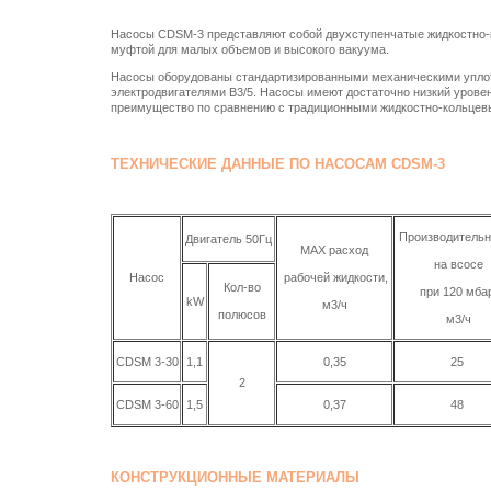
Насосы CDSM-3 представляют собой двухступенчатые жидкостно-
муфтой для малых объемов и высокого вакуума.
Насосы оборудованы стандартизированными механическими упло
электродвигателями B3/5. Насосы имеют достаточно низкий уровен
преимущество по сравнению с традиционными жидкостно-кольце
ТЕХНИЧЕСКИЕ ДАННЫЕ ПО НАСОСАМ CDSM-3
Производительн
Двигатель 50Гц
MAX расход
на всосе
Насос
рабочей жидкости,
Кол-во
при 120 мба
kW
м3/ч
полюсов
м3/ч
CDSM 3-30
1,1
0,35
25
2
CDSM 3-60
1,5
0,37
48
КОНСТРУКЦИОННЫЕ МАТЕРИАЛЫ