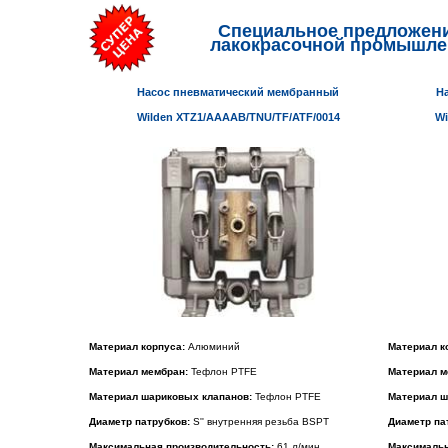
Специальное предложен
лакокрасочной промышле
Насос пневматический мембранный
Н
Wilden XTZ1/AAAAB/TNU/TF/ATF/0014
Wi
Материал корпуса:
Алюминий
Материал к
Материал мембран:
Тефлон PTFE
Материал м
Материал шариковых клапанов:
Тефлон PTFE
Материал ш
Диаметр патрубков:
Ѕ'' внутренняя резьба BSPT
Диаметр па
Максимальная производительность:
61 л/мин
Максимальн