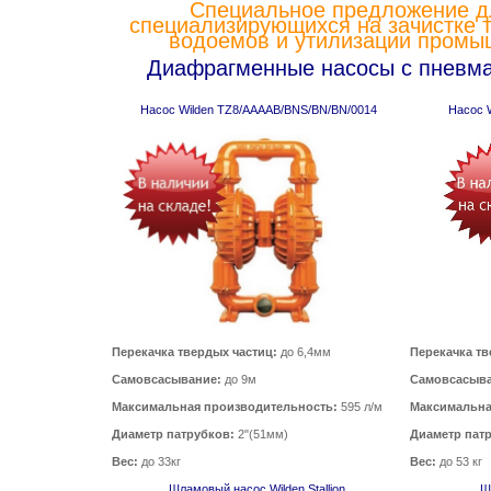
Специальное предложение дл
специализирующихся на зачистке т
водоемов и утилизации промы
Диафрагменные насосы с пневм
Насос Wilden TZ8/AAAAB/BNS/BN/BN/0014
Насос 
Перекачка твердых частиц:
до 6,4мм
Перекачка тв
Самовсасывание:
до 9м
Самовсасыв
Максимальная производительность:
595 л/м
Максимальна
Диаметр патрубков:
2"(51мм)
Диаметр пат
Вес:
до 33кг
Вес:
до 53 кг
Шламовый насос Wilden Stallion
Ш