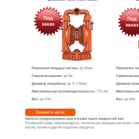
Перекачка твердых частиц:
до 25мм
Перекачка тв
Самовсасывание:
до 9м
Самовсасыва
Диаметр патрубков:
до 3" (76мм)
Диаметр пат
Максимальная производительность:
773 л/м
Максимальна
Вес:
до 53кг
Вес:
до 84кг
Закажите насос
Насосы предназначены для откачки таких жидкостей как:
Различный шлам, нефтепродукты, технические моющие растворы, горяч
масла, патока и другие подобные продукты.