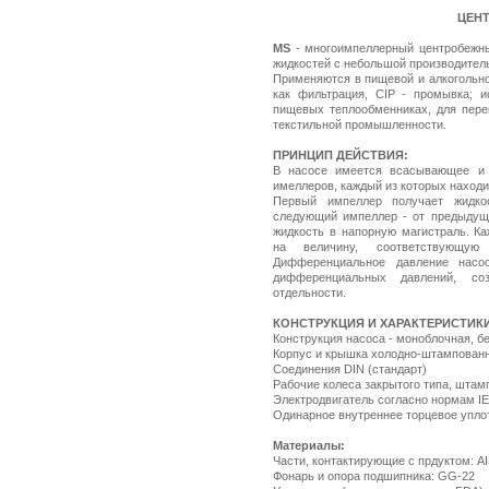
ЦЕНТ
MS
- многоимпеллерный центробежны
жидкостей с небольшой производител
Применяются в пищевой и алкогольно
как фильтрация, CIP - промывка; и
пищевых теплообменниках, для перек
текстильной промышленности.
ПРИНЦИП ДЕЙСТВИЯ:
В насосе имеется всасывающее и 
имеллеров, каждый из которых находи
Первый импеллер получает жидкос
следующий импеллер - от предыдуще
жидкость в напорную магистраль. К
на величину, соответствующу
Дифференциальное давление насо
дифференциальных давлений, с
отдельности.
КОНСТРУКЦИЯ И ХАРАКТЕРИСТИК
Конструкция насоса - моноблочная, б
Корпус и крышка холодно-штампован
Соединения DIN (стандарт)
Рабочие колеса закрытого типа, шта
Электродвигатель согласно нормам IE
Одинарное внутреннее торцевое упло
Материалы:
Части, контактирующие с прдуктом: AI
Фонарь и опора подшипника: GG-22