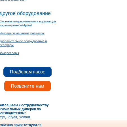
Другое оборудование
Системы водопонижения и водоотвода
лофильтрами Wellpoint
Миксеры и мешалки, блендеры
Дополнительное оборудование и
сессуары
Компрессоры
Подберем насос
Позвоните нам
риглашаем к сотрудничеству
егиональных дилеров по
роизводителям:
mpi, Teryair, Nomad.
собенно приветствуются