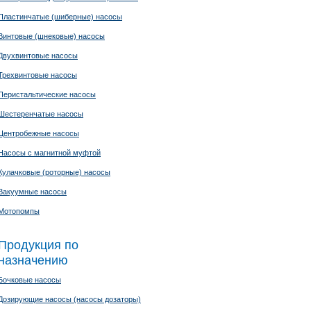
Пластинчатые (шиберные) насосы
Винтовые (шнековые) насосы
Двухвинтовые насосы
Трехвинтовые насосы
Перистальтические насосы
Шестеренчатые насосы
Центробежные насосы
Насосы с магнитной муфтой
Кулачковые (роторные) насосы
Вакуумные насосы
Мотопомпы
Продукция по
назначению
Бочковые насосы
Дозирующие насосы (насосы дозаторы)