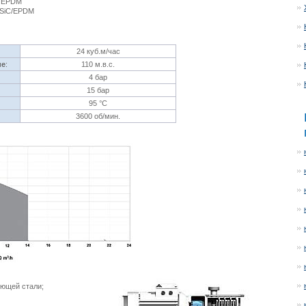
: EPDM
C/SiC/EPDM
24 куб.м/час
ие
:
110 м.в.с.
4 бар
15 бар
95 °С
3600 об/мин.
еющей стали;