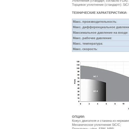
Уплотнения (стандарт, согласно FDA)
Торцевое уплотнение (стандартr): Si
ТЕХНИЧЕСКИЕ ХАРАКТЕРИСТИКИ:
Макс. производительность
:
Макс. дифференциальное давлен
Максимальное давление на входе
:
Макс. рабочее давление
:
Макс. температура
:
Макс. скорость
:
ОПЦИИ:
Кожух двигателя и станина из нержав
Механическое уплотнение SiC/C;
Прокладки - viton, FPM, NBR;