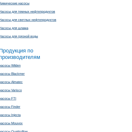
Химические насосы
Насосы для темных нефтепродуктов
Насосы для светлых нефтепродуктов
Насосы для шлама
Насосы для грязной воды
Продукция по
производителям
насосы Wilden
насосы Blackmer
насосы Almatec
насосы Varisco
насосы FTI
насосы Finder
насосы Injecta
насосы Mouvex
насосы Quattroflow