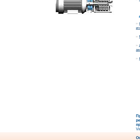
иг
ак
П
р
п
Vi
О