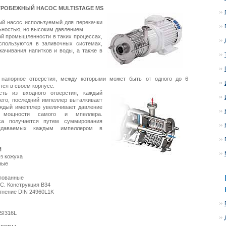
РОБЕЖНЫЙ НАСОС MULTISTAGE MS
й насос используемый для перекачки
ьностью, но высоким давлением.
й промышленности в таких процессах,
спользуются в заливочных системах,
ачивания напитков и воды, а также в
напорное отверстия, между которыми может быть от одного до 6
тся в своем корпусе.
ть из входного отверстия, каждый
го, последний импеллер выталкивает
аждый имепплер увеличивает давление
ю мощности самого и мпеллера.
са получается путем суммирования
оздаваемых каждым импеллером в
И
ез кожуха
ные
мпованные
C. Конструкция В34
тнение DIN 24960L1K
SI316L