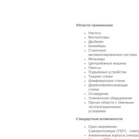
Области применения
Насосы
Вентиляторы
Дробилки
Конвейеры
Станочные
автоматизированные системы
Мельницы
Центробежные машины
Прессы
Подъемные устройства
Ткацкие станки
Шлифовальные станки
Деревообрабатывающие
станки
Охлаждение
Упаковочное оборудование
Прочие области с тяжелыми
эксплуатационными
условиями
Стандартные возможности
Одно напряжение -
Самовентиляция (TEFC - элект
Алюминиевые корпуса (типораз