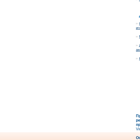
иг
ак
П
р
п
Vi
О