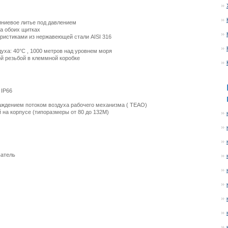
ниевое литье под давлением
на обоих щитках
ристиками из нержавеющей стали AISI 316
духа:
40°C
,
1000 метров
над уровнем моря
й резьбой в клеммной коробке
 IP66
аждением потоком воздуха рабочего механизма ( TEAO)
й на корпусе (типоразмеры от 80 до 132М)
ватель