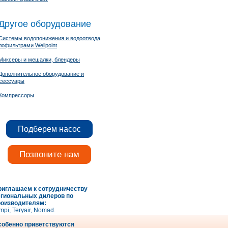
Другое оборудование
Системы водопонижения и водоотвода
лофильтрами Wellpoint
Миксеры и мешалки, блендеры
Дополнительное оборудование и
сессуары
Компрессоры
Подберем насос
Позвоните нам
риглашаем к сотрудничеству
егиональных дилеров по
роизводителям:
mpi, Teryair, Nomad.
собенно приветствуются