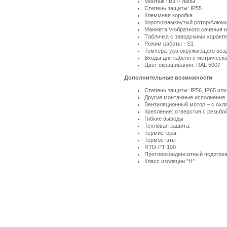
Монтаж : B3T- лапы
Степень защиты: IP55
Клеммная коробка
Короткозамкнутый ротор/Алюми
Манжета V-образного сечения 
Табличка с заводскими характе
Режим работы - S1
Температура окружающего воз
Входы для кабеля с метрическо
Цвет окрашивания: RAL 5007
Дополнительные возможности
Степень защиты: IP56, IP65 или
Другие монтажные исполнения
Вентиляционный мотор – с охл
Крепление: отверстия с резьбо
Гибкие выводы
Тепловая защита:
Термисторы
Термостаты
RTD-PT 100
Противоконденсатный подогре
Класс изоляции "Н"