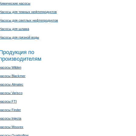
Химические насосы
Насосы для темных нефтепродуктов
Насосы для светлых нефтепродуктов
Насосы для шлама
Насосы для грязной воды
Продукция по
производителям
насосы Wilden
насосы Blackmer
насосы Almatec
насосы Varisco
насосы FTI
насосы Finder
насосы Injecta
насосы Mouvex
насосы Quattroflow