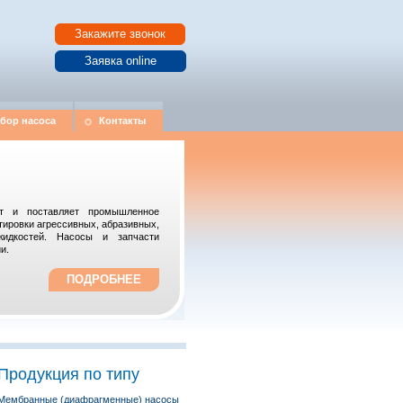
Закажите звонок
Заявка online
дбор насоса
Контакты
ает и поставляет промышленное
тировки агрессивных, абразивных,
жидкостей. Насосы и запчасти
и.
ПОДРОБНЕЕ
Продукция по типу
Мембранные (диафрагменные) насосы