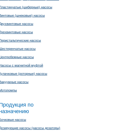
Пластинчатые (шиберные) насосы
Винтовые (шнековые) насосы
Двухвинтовые насосы
Трехвинтовые насосы
Перистальтические насосы
Шестеренчатые насосы
Центробежные насосы
Насосы с магнитной муфтой
Кулачковые (роторные) насосы
Вакуумные насосы
Мотопомпы
Продукция по
назначению
Бочковые насосы
Дозирующие насосы (насосы дозаторы)