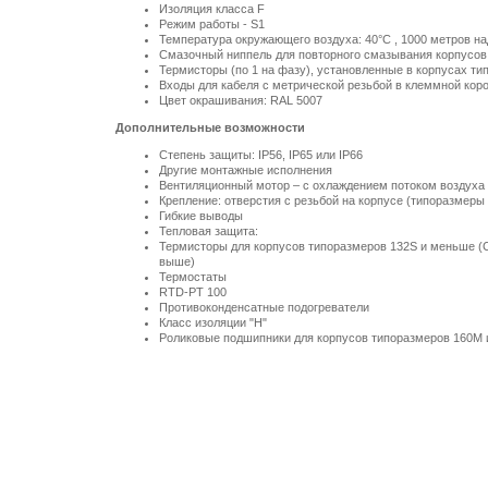
Изоляция класса F
Режим работы - S1
Температура окружающего воздуха:
40°C
,
1000 метров
на
Смазочный ниппель для повторного смазывания корпусов
Термисторы (по 1 на фазу), установленные в корпусах т
Входы для кабеля с метрической резьбой в клеммной кор
Цвет окрашивания: RAL 5007
Дополнительные возможности
Степень защиты: IP56, IP65 или IP66
Другие монтажные исполнения
Вентиляционный мотор – с охлаждением потоком воздуха
Крепление: отверстия с резьбой на корпусе (типоразмеры 
Гибкие выводы
Тепловая защита:
Термисторы для корпусов типоразмеров 132S и меньше (С
выше)
Термостаты
RTD-PT 100
Противоконденсатные подогреватели
Класс изоляции "Н"
Роликовые подшипники для корпусов типоразмеров 160M 