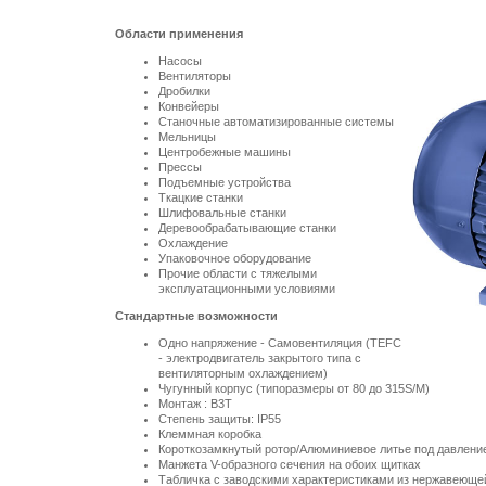
Области применения
Насосы
Вентиляторы
Дробилки
Конвейеры
Станочные автоматизированные системы
Мельницы
Центробежные машины
Прессы
Подъемные устройства
Ткацкие станки
Шлифовальные станки
Деревообрабатывающие станки
Охлаждение
Упаковочное оборудование
Прочие области с тяжелыми
эксплуатационными условиями
Стандартные возможности
Одно напряжение - Самовентиляция (TEFC
- электродвигатель закрытого типа с
вентиляторным охлаждением)
Чугунный корпус (типоразмеры от 80 до 315S/M)
Монтаж : B3T
Степень защиты: IP55
Клеммная коробка
Короткозамкнутый ротор/Алюминиевое литье под давлени
Манжета V-образного сечения на обоих щитках
Табличка с заводскими характеристиками из нержавеющей