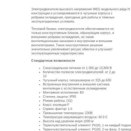
Электродвигатели высокого напряжения WEG модельного ряда H 
конструкции и
устанавливаются в чугунные корпуса с
ребрами охлаждения, пригодные для работы в тяжелых
эксплуатационных условиях.
Тепловой баланс электродвигателя обеспечивается не
только конструктивным блоком, образующим корпус, и
внешними ребрами охлаждения, но также
вентиляционными каналами и внутренним и внешним
вентиляторами. Такое конструктивное решение
значительно увеличивает ресурс обмотки и улучшает
эксплуатационные характеристики.
Стандартные возможности
Синусоидальное питание от 1 000 до 13,800 В
Количество полюсов электродвигателей: от 2 до
12
Чугунный корпус типоразмеров от 315 до 630
Встроенные внутренняя и внешняя система
вентиляции с естественным охлаждением
Монтажное исполнение: B3
Степень защиты: IP55
Режим работы: (S1)
Класс изоляции F
Сервис-фактор: 1.0
Превышение температуры: 230В
Температура окружающего воздуха: 40 0 С
Высота над уровнем моря
1000 м
Термочувствительный элемент: Pt100, 1 на каждый подши
Термочувствительный элемент: Pt100, 2 на фазу, 3 прово