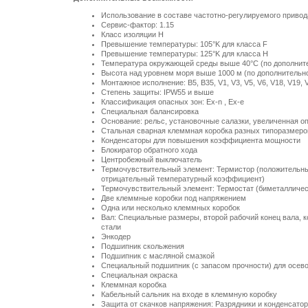
Использование в составе частотно-регулируемого привод
Сервис-фактор: 1.15
Класс изоляции H
Превышение температуры: 105°K для класса F
Превышение температуры: 125°K для класса Н
Температура окружающей среды выше
40°C
(по дополнит
Высота над уровнем моря выше
1000 м
(по дополнительн
Монтажное исполнение: B5, B35, V1, V3, V5, V6, V18, V19, 
Степень защиты: IPW55 и выше
Классификация опасных зон: Ex-n , Ex-e
Специальная балансировка
Основание: рельс, установочные салазки, увеличенная оп
Стальная сварная клеммная коробка разных типоразмеров
Конденсаторы для повышения коэффициента мощности
Блокиратор обратного хода
Центробежный выключатель
Термочувствительный элемент: Термистор (положительн
отрицательный температурный коэффициент)
Термочувствительный элемент: Термостат (биметалличес
Две клеммные коробки под напряжением
Одна или несколько клеммных коробок
Вал: Специальные размеры, второй рабочий конец вала, к
стали
Энкодер
Подшипник скольжения
Подшипник с масляной смазкой
Специальный подшипник (с запасом прочности) для осево
Специальная окраска
Клеммная коробка
Кабельный сальник на входе в клеммную коробку
Защита от скачков напряжения: Разрядники и конденсато