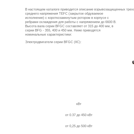
В настоящем каталоге приводится описание взрывозащищенных трех
среднего напряжения TEFC
(закрытое обдуваемое
исполнение) с короткозамкнутым ротором в корпусе с
ребрами охлаждения для работы с напряжением до 6600 В.
Высота вала серии BFGC составляет от 315 до
400 мм
, в
серии BFG - 355, 400 и
450 мм
. Ниже приводятся
номинальные характеристики:
Электродвигатели серии BFGC (IIC):
кВт
от 0.37 до 450 кВт
от 0,25 до 500 кВт