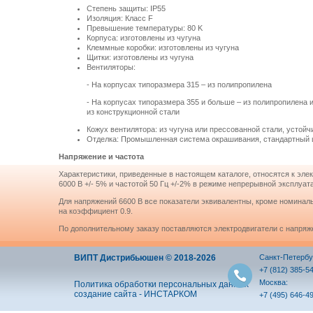
Степень защиты: IP55
Изоляция: Класс F
Превышение температуры: 80 K
Корпуса: изготовлены из чугуна
Клеммные коробки: изготовлены из чугуна
Щитки: изготовлены из чугуна
Вентиляторы:
- На корпусах типоразмера 315 – из полипропилена
- На корпусах типоразмера 355 и больше – из полипропилена 
из конструкционной стали
Кожух вентилятора: из чугуна или прессованной стали, устойч
Отделка: Промышленная система окрашивания, стандартный 
Напряжение и частота
Характеристики, приведенные в настоящем каталоге, относятся к эл
6000 В +/- 5% и частотой 50 Гц +/-2% в режиме непрерывной эксплуат
Для напряжений 6600 В все показатели эквивалентны, кроме номиналь
на коэффициент 0.9.
По дополнительному заказу поставляются электродвигатели с напряже
ВИПТ Дистрибьюшен © 2018-2026
Санкт-Петербу
+7 (812) 385-5
Москва:
Политика обработки персональных данных
создание сайта - ИНСТАРКОМ
+7 (495) 646-4