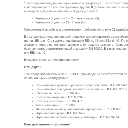
Электродвигатели данной серии имеют маркировку CE в соответствии 
классифицируются как оборудование группы II (промышленность за и
пригодное для использования в следующих зонах:
Категория 2, для зон 1 и 2 - Газы и пары (G).
Категория 3, для зон 22 - Пыль (D).
Специальный дизайн для соответствия требованиям к зоне 21 разраба
В стандартном исполнении электродвигатели оснащаются взрывобез
группы IIB или IIC с кодом спецификации EEx d, IIB или EEx d, IIC. По 
альтернативного исполнения, данные электродвигатели могут быть 
безопасности, соответствующей стандарту EN 50019. В таком случае, 
или EEx de, IIC.
Взрывобезопасные электродвигатели
Стандарты
Электродвигатели серии BFGC и BFG произведены в соответствии со
национальными стандартами:
Номинальные данные и рабочие характеристики – IEC 60034-1
Номинальные выходные мощности и размеры – IEC 60072-1 и 
Степень защиты - IEC 60034-5
Способ охлаждения – IEC 60034-6
Способы монтажа– IEC 60034-7
Класс изоляции – IEC 60085
Маркировка клемм и направление вращения - IEC 60034-8
Ограничения шума – IEC 60034-9
Ограничения по балансировке и вибрации - IEC 60034-14
Конструктивное исполнение