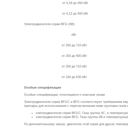
от 0,18 до 450 кВт
от 0,12 до 400 кВт
Электродвигатели серии BFG (IIВ):
кВт
от 250 до 710 кВт
от 250 до 900 кВт
от 200 до 710 кВт
от 160 до 630 кВт
Особые спецификации
Особые спецификации, относящиеся к опасным зонам
Электродвигатели серии BFGC и BFG соответствуют требованиям евр
пригодны для использования с перечисленными ниже группами газов
электродвигатели серии BFGC: Газы группы IIC, и температур
электродвигатели серии BFG: Газы группы IIB и температурны
По дополнительному заказу: двигатели этой серии для других темпер