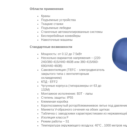
Области применения
Краны
Подъемные устройства
Ткацкие станки
Подъемные лебедки
Станочные автоматизированные системы
Бесперебойные конвейеры
Намоточные машины
Стандартные возможности
Мощность: от 0.12 до 7.5кВт
Несколько вариантов напряжения – (220-
240/380-415//440-460В или 380-415/660-
690//440-460В)
Самовентиляция (TEFC - электродвигатель
закрытого типа с вентиляторным
охлаждением)
КПД - EFF2
Чугунные корпуса (типоразмеры от 63 до
132М)
Монтажное исполнение: B3T - лапы
Степень защиты: IP55
Клеммная коробка
Короткозамкнутый ротор/Алюминиевое литье под давлени
Манжета V-образного сечения на обоих щитках
Табличка с заводскими характеристиками из нержавеющей
Изоляция класса F
Режим работы – S1
Температура окружающего воздуха:
40°C
,
1000 метров
на