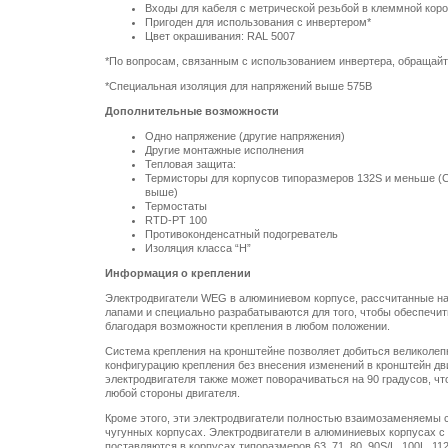
Входы для кабеля с метрической резьбой в клеммной кор
Пригоден для использования с инвертером*
Цвет окрашивания: RAL 5007
*По вопросам, связанным с использованием инвертера, обращайт
*Специальная изоляция для напряжений выше 575В
Дополнительные возможности
Одно напряжение (другие напряжения)
Другие монтажные исполнения
Тепловая защита:
Термисторы для корпусов типоразмеров 132S и меньше (С
выше)
Термостаты
RTD-PT 100
Противоконденсатный подогреватель
Изоляция класса “H”
Информация о креплении
Электродвигатели WEG в алюминиевом корпусе, рассчитанные н
лапами и специально разрабатываются для того, чтобы обеспечит
благодаря возможности крепления в любом положении.
Система крепления на кронштейне позволяет добиться великолепн
конфигурацию крепления без внесения изменений в кронштейн дви
электродвигателя также может поворачиваться на 90 градусов, ч
любой стороны двигателя.
Кроме этого, эти электродвигатели полностью взаимозаменяемы
чугунных корпусах. Электродвигатели в алюминиевых корпусах с
поставляются в корпусах типоразмеров 63, 71, 80, 90S/L, 100L, 11