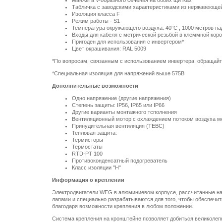
Манжета V-образного сечения на обоих щитках
Табличка с заводскими характеристиками из нержавеющей
Изоляция класса F
Режим работы - S1
Температура окружающего воздуха:
40°C
,
1000 метров
на
Входы для кабеля с метрической резьбой в клеммной кор
Пригоден для использования с инвертером*
Цвет окрашивания: RAL 5009
*По вопросам, связанным с использованием инвертера, обращайт
*Специальная изоляция для напряжений выше 575В
Дополнительные возможности
Одно напряжение (другие напряжения)
Степень защиты: IP56, IP65 или IP66
Другие варианты монтажного тсполнения
Вентиляционный мотор с охлаждением потоком воздуха 
Принудительная вентиляция (TEBC)
Тепловая защита:
Термисторы
Термостаты
RTD-PT 100
Противоконденсатный подогреватель
Класс изоляции "Н"
Информация о креплении
Электродвигатели WEG в алюминиевом корпусе, рассчитанные н
лапами и специально разрабатываются для того, чтобы обеспечит
благодаря возможности крепления в любом положении.
Система крепления на кронштейне позволяет добиться великолепн