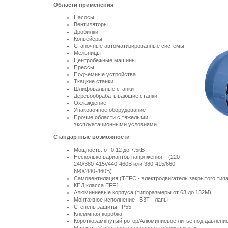
Области применения
Насосы
Вентиляторы
Дробилки
Конвейеры
Станочные автоматизированные системы
Мельницы
Центробежные машины
Прессы
Подъемные устройства
Ткацкие станки
Шлифовальные станки
Деревообрабатывающие станки
Охлаждение
Упаковочное оборудование
Прочие области с тяжелыми
эксплуатационными условиями
Стандартные возможности
Мощность: от 0.12 до 7.5кВт
Несколько вариантов напряжения – (220-
240/380-415//440-460В или 380-415/660-
690//440-460В)
Самовентиляция (TEFC - электродвигатель закрытого тип
КПД класса EFF1
Алюминиевые корпуса (типоразмеры от 63 до 132М)
Монтажное исполнение : B3T - лапы
Степень защиты: IP55
Клеммная коробка
Короткозамкнутый ротор/Алюминиевое литье под давлени