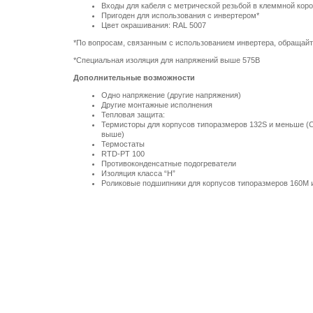
Входы для кабеля с метрической резьбой в клеммной кор
Пригоден для использования с инвертером*
Цвет окрашивания: RAL 5007
*По вопросам, связанным с использованием инвертера, обращайт
*Специальная изоляция для напряжений выше 575В
Дополнительные возможности
Одно напряжение (другие напряжения)
Другие монтажные исполнения
Тепловая защита:
Термисторы для корпусов типоразмеров 132S и меньше (С
выше)
Термостаты
RTD-PT 100
Противоконденсатные подогреватели
Изоляция класса “H”
Роликовые подшипники для корпусов типоразмеров 160M 