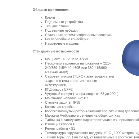
Области применения
Краны
Подъемные устройства
Ткацкие станки
Подъемные лебедки
Станочные автоматизированные системы
Бесперебойные конвейеры
Намоточные машины
Стандартные возможности
Мощность: 0.12 up to 37kW
Несколько вариантов напряжения – (220-
240/380-415//440-460В или 380-415/660-
690//440-460В)
Самовентиляция (TEFC - электродвигатель
закрытого типа с вентиляторным
охлаждением)
КПД класса EFF2
Чугунный корпус (типоразмеры от 63 до 200L)
Монтажное исполнение: B3T
Степень защиты: IP55
Клеммная коробка
Короткозамкнутый ротор/Алюминиевое литье под давлени
Манжета V-образного сечения на обоих щитках
Табличка с заводскими характеристиками из нержавеющей
Изоляция класса F
Режим работы - S1
Температура окружающего воздуха:
40°C
,
1000 метров
на
Термисторы (по 1 на фазу), установленные в корпусах т