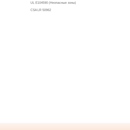
UL E104590 (Неопасные зоны)
CSA LR 50962