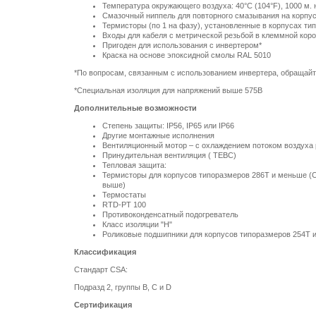
Температура окружающего воздуха:
40°C
(
104°F
),
1000 м
.
Смазочный ниппель для повторного смазывания на корпу
Термисторы (по 1 на фазу), установленные в корпусах ти
Входы для кабеля с метрической резьбой в клеммной кор
Пригоден для использования с инвертером*
Краска на основе эпоксидной смолы RAL 5010
*По вопросам, связанным с использованием инвертера, обращайт
*Специальная изоляция для напряжений выше 575В
Дополнительные возможности
Степень защиты: IP56, IP65 или IP66
Другие монтажные исполнения
Вентиляционный мотор – с охлаждением потоком воздуха
Принудительная вентиляция ( TEBC)
Тепловая защита:
Термисторы для корпусов типоразмеров 286Т и меньше (С
выше)
Термостаты
RTD-PT 100
Противоконденсатный подогреватель
Класс изоляции "Н"
Роликовые подшипники для корпусов типоразмеров 254Т 
Классификация
Стандарт CSA:
Подразд 2, группы B, C и D
Сертификация