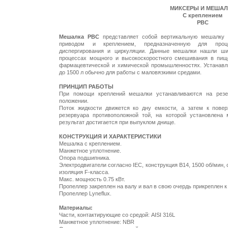
МИКСЕРЫ И МЕШАЛ
С креплением
PBC
Мешалка PBC
представляет собой вертикальную мешалку 
приводом и креплением, предназначенную для проц
диспергирования и циркуляции. Данные мешалки нашли ши
процессах мощного и высокоскоростного смешивания в пище
фармацевтической и химической промышленностях. Устанавл
до 1500 л обычно для работы с маловязкими средами.
ПРИНЦИП РАБОТЫ
При помощи креплений мешалки устанавливаются на резе
положении.
Поток жидкости движется ко дну емкости, а затем к повер
резервуара противоположной той, на которой установлена
результат достигается при выпуклом днище.
КОНСТРУКЦИЯ И ХАРАКТЕРИСТИКИ
Мешалка с креплением.
Манжетное уплотнение.
Опора подшипника.
Электродвигатели согласно IEC, конструкция B14, 1500 об/мин, 
изоляция F-класса.
Макс. мощность 0.75 кВт.
Пропеллер закреплен на валу и вал в свою очердь прикреплен к
Пропеллер Lyneflux.
Материалы:
Части, контактирующие со средой: AISI 316L
Манжетное уплотнение: NBR