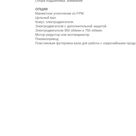
Опора подшипника: алюминий
ОПЦИИ
Манжетное уплотнение из FPM.
Цельный вал.
Кожух электродвигателя.
Электродвигатели с дополнительной защитой.
Электродвигатели 950 об/мин и 750 об/мин.
Мотор-редуктор или мотовариатор.
Пневмопривод.
Пластиковая футеровка вала для работы с коррозийными проду