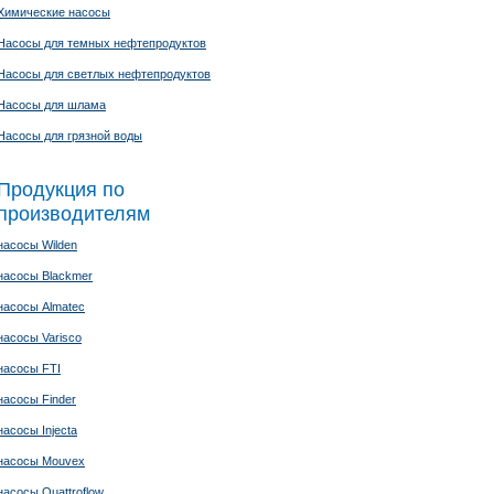
Химические насосы
Насосы для темных нефтепродуктов
Насосы для светлых нефтепродуктов
Насосы для шлама
Насосы для грязной воды
Продукция по
производителям
насосы Wilden
насосы Blackmer
насосы Almatec
насосы Varisco
насосы FTI
насосы Finder
насосы Injecta
насосы Mouvex
насосы Quattroflow