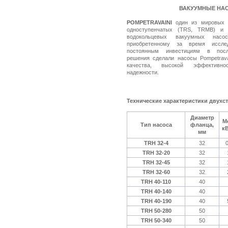
ВАКУУМНЫЕ НА
POMPETRAVAINI
один из мировых л
одноступенчатых (TRS, TRMB) и 
водокольцевых вакуумных насо
приобретенному за время исслед
постоянным инвестициям в после
решения сделали насосы Pompetrava
качества, высокой эффективн
надежности.
Технические характеристики двухс
Диаметр
М
Тип насоса
фланца,
к
мм
TRH 32-4
32
0
TRH 32-20
32
TRH 32-45
32
TRH 32-60
32
TRH 40-110
40
TRH 40-140
40
TRH 40-190
40
TRH 50-280
50
TRH 50-340
50