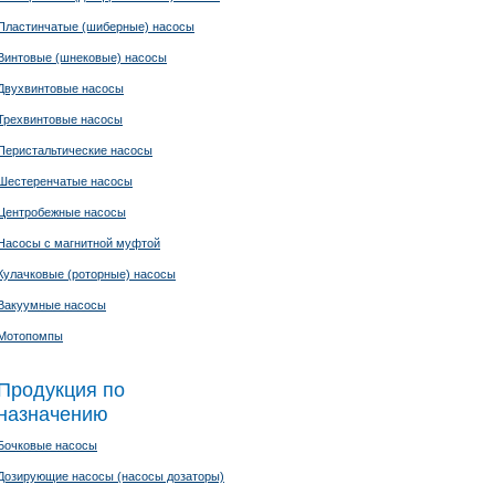
Пластинчатые (шиберные) насосы
Винтовые (шнековые) насосы
Двухвинтовые насосы
Трехвинтовые насосы
Перистальтические насосы
Шестеренчатые насосы
Центробежные насосы
Насосы с магнитной муфтой
Кулачковые (роторные) насосы
Вакуумные насосы
Мотопомпы
Продукция по
назначению
Бочковые насосы
Дозирующие насосы (насосы дозаторы)