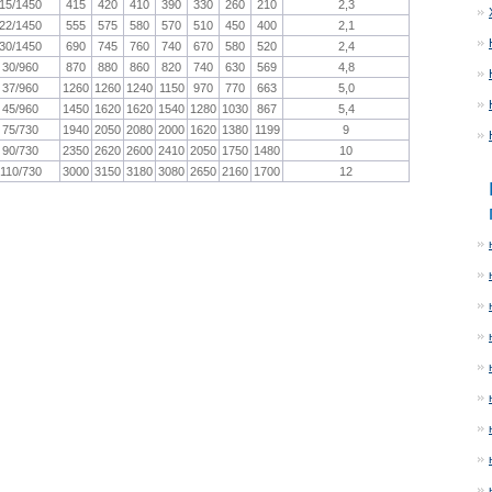
15/1450
415
420
410
390
330
260
210
2,3
22/1450
555
575
580
570
510
450
400
2,1
30/1450
690
745
760
740
670
580
520
2,4
30/960
870
880
860
820
740
630
569
4,8
37/960
1260
1260
1240
1150
970
770
663
5,0
45/960
1450
1620
1620
1540
1280
1030
867
5,4
75/730
1940
2050
2080
2000
1620
1380
1199
9
90/730
2350
2620
2600
2410
2050
1750
1480
10
110/730
3000
3150
3180
3080
2650
2160
1700
12