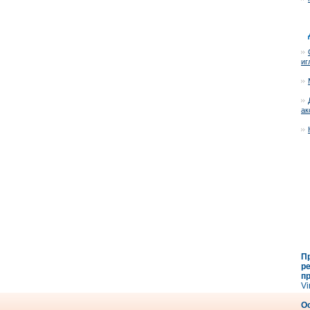
иг
ак
П
р
п
Vi
О