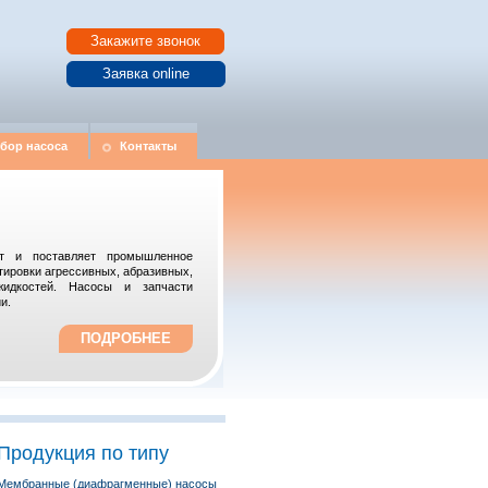
Закажите звонок
Заявка online
дбор насоса
Контакты
ает и поставляет промышленное
тировки агрессивных, абразивных,
жидкостей. Насосы и запчасти
и.
ПОДРОБНЕЕ
Продукция по типу
Мембранные (диафрагменные) насосы