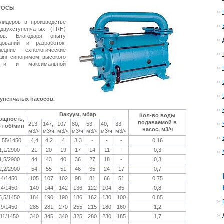
СОСЫ
идеров в производстве
двухступенчатых (TRH)
сов. Благодаря опыту
ований и разработок,
дние технологические
ini синонимом высокого
ости и максимальной
тупенчатых насосов.
Вакуум, мбар
Кол-во воды
ощность,
подаваемой в
213,
147,
107,
80,
53,
40,
33,
Вт об/мин
насос, м3/ч
м3/ч
м3/ч
м3/ч
м3/ч
м3/ч
м3/ч
м3/ч
,55/1450
4,4
4,2
4
3,3
-
-
-
0,16
1,1/2900
21
20
19
17
14
11
-
0,3
1,5/2900
44
43
40
36
27
18
-
0,3
2,2/2900
54
55
51
46
35
24
17
0,7
4/1450
105
107
102
98
81
66
51
0,75
4/1450
140
144
142
136
122
104
85
0,8
5,5/1450
184
190
190
186
162
130
100
0,85
9/1450
285
281
270
255
215
180
160
1,2
11/1450
340
345
340
325
280
230
185
1,7