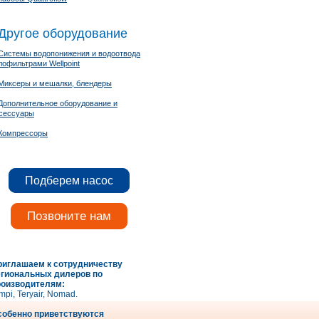
Другое оборудование
Системы водопонижения и водоотвода
лофильтрами Wellpoint
Миксеры и мешалки, блендеры
Дополнительное оборудование и
сессуары
Компрессоры
Подберем насос
Позвоните нам
риглашаем к сотрудничеству
егиональных дилеров по
роизводителям:
mpi, Teryair, Nomad.
собенно приветствуются