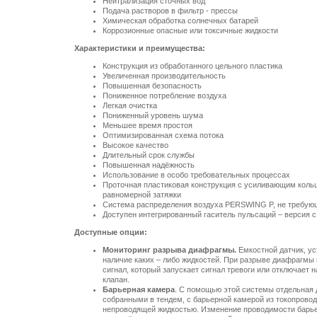
Нейтрализация сточных вод
Подача растворов в фильтр - прессы
Химическая обработка солнечных батарей
Коррозионные опасные или токсичные жидкости
Характеристики и преимущества:
Конструкция из обработанного цельного пластика
Увеличенная производительность
Повышенная безопасность
Пониженное потребление воздуха
Легкая очистка
Пониженный уровень шума
Меньшее время простоя
Оптимизированная схема потока
Высокое качество
Длительный срок службы
Повышенная надёжность
Использование в особо требовательных процессах
Проточная пластиковая конструкция с усиливающим коль
равномерной затяжки
Система распределения воздуха PERSWING P, не требу
Доступен интегрированный гаситель пульсаций – версия 
Доступные опции:
Мониторинг разрыва диафрагмы.
Емкостной датчик, ус
наличие каких – либо жидкостей. При разрыве диафрагмы
сигнал, который запускает сигнал тревоги или отключает
клапан.
Барьерная камера
. С помощью этой системы отдельная
собранными в тендем, с барьерной камерой из токопрово
непроводящей жидкостью. Изменение проводимости барье