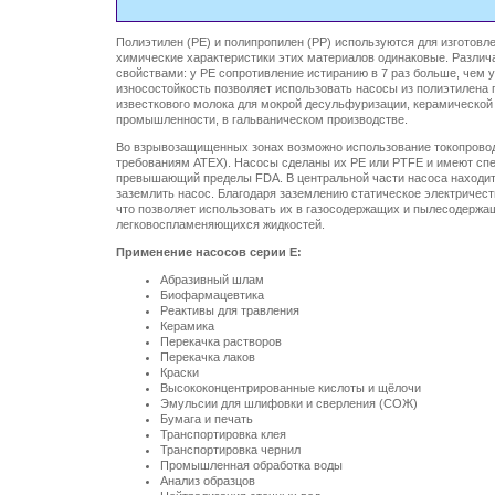
Полиэтилен (PE) и полипропилен (PP) используются для изготов
химические характеристики этих материалов одинаковые. Разли
свойствами: у PE сопротивление истиранию в 7 раз больше, чем у 
износостойкость позволяет использовать насосы из полиэтилена 
известкового молока для мокрой десульфуризации, керамической
промышленности, в гальваническом производстве.
Во взрывозащищенных зонах возможно использование токопрово
требованиям ATEX). Насосы сделаны их PE или PTFE и имеют сп
превышающий пределы FDA. В центральной части насоса находит
заземлить насос. Благодаря заземлению статическое электричест
что позволяет использовать их в газосодержащих и пылесодержащ
легковоспламеняющихся жидкостей.
Применение насосов серии E:
Абразивный шлам
Биофармацевтика
Реактивы для травления
Керамика
Перекачка растворов
Перекачка лаков
Краски
Высококонцентрированные кислоты и щёлочи
Эмульсии для шлифовки и сверления (СОЖ)
Бумага и печать
Транспортировка клея
Транспортировка чернил
Промышленная обработка воды
Анализ образцов