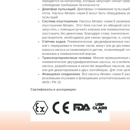
передаётся на контроллер, который запускает сигнал трев
соблюдение требование безопасности.
Демпфер пульсаций
. Демпферы сглаживания пульсаций
поток. Насосы Almatec серии E могут быть оборудованы
пульсаций
Система опустошения
. Насосы Almatec серии E размеро
опустошения Almatec. Этот блок состоит из обводной сис
запустить с помощью ручного клапана или пневматически
опустошить без демонтажа. Благодаря этому значительно
растворителя, необходимое для смены продуктов, и, соот
Счётчик ходов
. Пневматические двудиафрагменные насо
или с перерывами в течение часов, минут или до достижен
корпуса насоса устанавливается датчик, позволяющий точ
возможна в пневматической версии.
Транспортировочные тележки
. Многие промышленные 
пневматические двухдиафрагменные насосы, но и мобиль
насосы, разработанные в качестве аварийных насосов, к
или для декантирования в двух контейнерах. Для этих цел
Фланцевое соединение
. Все насосы Almatec серии E ра
резьбовыми втулками и фланцевыми уплотнительными кол
ANSI / PN 10.
Сертификаты и ассоциации: