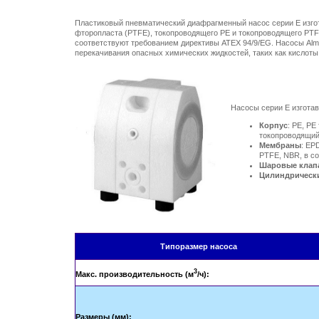
Пластиковый пневматический диафрагменный насос серии E изгот
фторопласта (PTFE), токопроводящего PE и токопроводящего PT
соответствуют требованием директивы ATEX 94/9/EG. Насосы Alma
перекачивания опасных химических жидкостей, таких как кислоты
Насосы серии E изгота
Корпус
: РЕ, Р
токопроводящи
Мембраны
: EP
PTFE, NBR, в с
Шаровые клап
Цилиндрическ
Типоразмер насоса
3
Макс. производительность (м
/ч):
Размеры (мм):