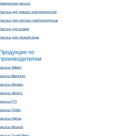
Химические насосы
Насосы для темных нефтепродуктов
Насосы для светлых нефтепродуктов
Насосы для шлама
Насосы для грязной воды
Продукция по
производителям
насосы Wilden
насосы Blackmer
насосы Almatec
насосы Varisco
насосы FTI
насосы Finder
насосы Injecta
насосы Mouvex
насосы Quattroflow