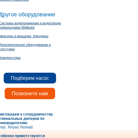
Другое оборудование
Системы водопонижения и водоотвода
лофильтрами Wellpoint
Миксеры и мешалки, блендеры
Дополнительное оборудование и
сессуары
Компрессоры
Подберем насос
Позвоните нам
риглашаем к сотрудничеству
егиональных дилеров по
роизводителям:
mpi, Teryair, Nomad.
собенно приветствуются