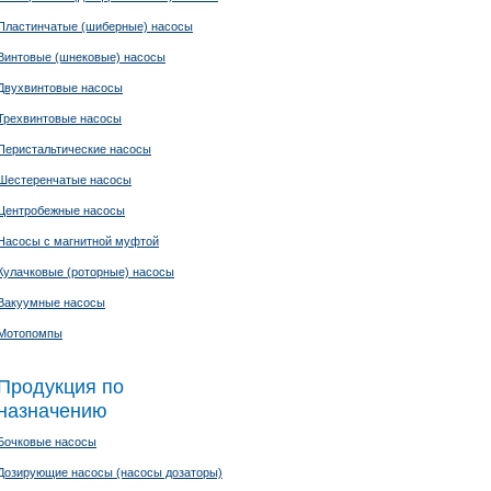
Пластинчатые (шиберные) насосы
Винтовые (шнековые) насосы
Двухвинтовые насосы
Трехвинтовые насосы
Перистальтические насосы
Шестеренчатые насосы
Центробежные насосы
Насосы с магнитной муфтой
Кулачковые (роторные) насосы
Вакуумные насосы
Мотопомпы
Продукция по
назначению
Бочковые насосы
Дозирующие насосы (насосы дозаторы)