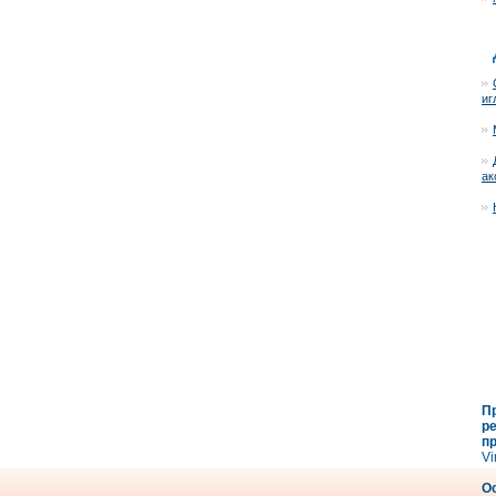
иг
ак
П
р
п
Vi
О