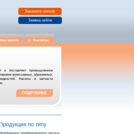
Закажите звонок
Заявка online
дбор насоса
Контакты
ает и поставляет промышленное
тировки агрессивных, абразивных,
жидкостей. Насосы и запчасти
и.
ПОДРОБНЕЕ
Продукция по типу
Мембранные (диафрагменные) насосы