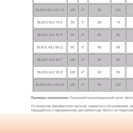
BLACK 4G1 101-13
100
4"
85
101
BLACK 4G1 74-8
80
3"
80
74
BLACK 4G1 81-9
80
3"
80
81
BLACK 4G1 88-11
80
3"
80
88
BLACK 4G1 84-7
100
4"
90
84
BLACK 4G1 95-8
100
4"
90
95
BLACK 4G1 102-10
100
4"
90
102
Примеры применения:
Погружной канализационный насос Varisc
По вопросам приобретения насосов, сервисного обслуживания, за
обращайтесь к официальному дистрибьютору Varisco на террито