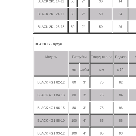
BLACK 2K1 14-11
50
2"
30
14
BLACK 2K1 24-11
50
2"
50
24
BLACK 2K1 26-13
50
2"
50
26
BLACK G - чугун
Модель
Патрубки
Твердые в-ва
Подача
мм
дюйм
мм
мЗ/ч
BLACK 4G1 82-12
80
3"
75
82
BLACK 4G1 84-13
80
3"
75
84
BLACK 4G1 96-15
80
3"
75
96
BLACK 4G1 88-10
100
4"
85
88
BLACK 4G1 93-12
100
4"
85
93