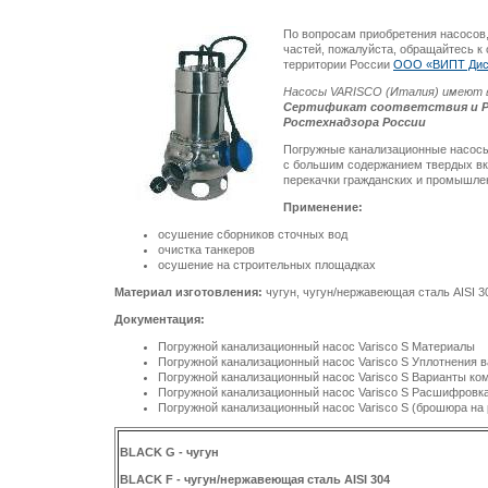
По вопросам приобретения насосов,
частей, пожалуйста, обращайтесь к
территории России
ООО «ВИПТ Дис
Насосы VARISCO (Италия) имеют 
Сертификат соответствия и Р
Ростехнадзора России
Погружные канализационные насосы
с большим содержанием твердых вк
перекачки гражданских и промышле
Применение:
осушение сборников сточных вод
очистка танкеров
осушение на строительных площадках
Материал изготовления:
чугун, чугун/нержавеющая сталь AISI 30
Документация:
Погружной канализационный насос Varisco S Материалы
Погружной канализационный насос Varisco S Уплотнения 
Погружной канализационный насос Varisco S Варианты ко
Погружной канализационный насос Varisco S Расшифровка 
Погружной канализационный насос Varisco S (брошюра на
BLACK G - чугун
BLACK F - чугун/нержавеющая сталь AISI 304