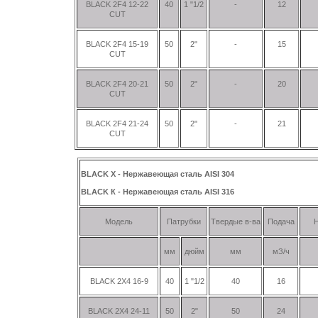
BLACK 2F4 12-22
40
1 "1/2
-
12
CUT
BLACK 2F4 15-19
50
2"
-
15
CUT
BLACK 2F4 20-21
50
2"
-
20
CUT
BLACK 2F4 21-24
50
2"
-
21
CUT
BLACK X - Нержавеющая сталь AISI 304
BLACK К - Нержавеющая сталь AISI 316
Модель
Патрубки
Твердые в-ва
Подача
мм
дюйм
мм
мЗ/ч
BLACK 2X4 16-9
40
1 "1/2
40
16
BLACK 2X4 24-11
50
2"
50
24