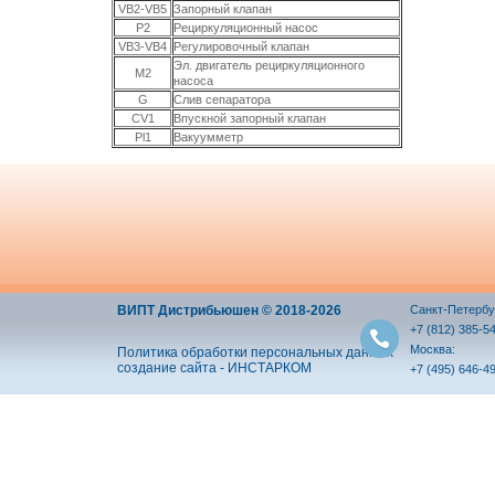
VB2-VB5
Запорный клапан
P2
Рециркуляционный насос
VB3-VB4
Регулировочный клапан
Эл. двигатель рециркуляционного
M2
насоса
G
Слив сепаратора
CV1
Впускной запорный клапан
Pl1
Вакуумметр
ВИПТ Дистрибьюшен © 2018-2026
Санкт-Петербу
+7 (812) 385-5
Москва:
Политика обработки персональных данных
создание сайта - ИНСТАРКОМ
+7 (495) 646-4