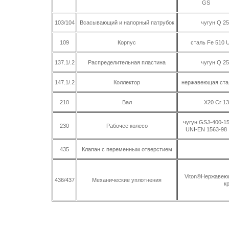
GS
103/104
Всасывающий и напорный патрубок
чугун Q 25
109
Корпус
сталь Fe 510 
137.1/.2
Распределительная пластина
чугун Q 25
147.1/.2
Коллектор
нержавеющая стал
210
Вал
X20 Cr 13
чугун GSJ-400-1
230
Рабочее колесо
UNI-EN 1563-98
435
Клапан с переменным отверстием
Viton®Нержавеющ
436/437
Механические уплотнения
к