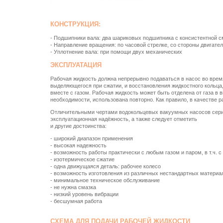
КОНСТРУКЦИЯ:
- Подшипники вала: два шариковых подшипника с консистентной с
- Направление вращения: по часовой стрелке, со стороны двигате
- Уплотнение вала: при помощи двух механических
ЭКСПЛУАТАЦИЯ
Рабочая жидкость должна непрерывно подаваться в насос во время
выделяющегося при сжатии, и восстановления жидкостного кольца,
вместе с газом. Рабочая жидкость может быть отделена от газа в 
необходимости, использована повторно. Как правило, в качестве р
Отличительными чертами водокольцевых вакуумных насосов сери
эксплуатационная надёжность, а также следует отметить
и другие достоинства:
- широкий диапазон применения
- высокая надежность
- возможность работы практически с любым газом и паром, в т.ч.
- изотермическое сжатие
- одна движущаяся деталь: рабочее колесо
- возможность изготовления из различных нестандартных материа
- минимальное техническое обслуживание
- не нужна смазка
- низкий уровень вибрации
- бесшумная работа
СХЕМА ДЛЯ ПОДАЧИ РАБОЧЕЙ ЖИДКОСТИ