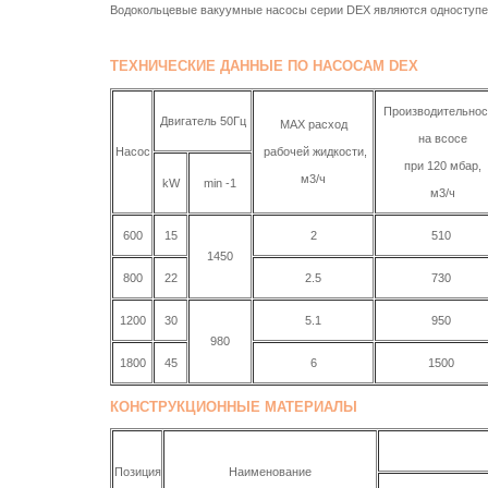
Водокольцевые вакуумные насосы серии DEX являются одноступе
ТЕХНИЧЕСКИЕ ДАННЫЕ ПО НАСОСАМ DEX
Производительнос
Двигатель 50Гц
MAX расход
на всосе
Насос
рабочей жидкости,
при 120 мбар,
м3/ч
kW
min -1
м3/ч
600
15
2
510
1450
800
22
2.5
730
1200
30
5.1
950
980
1800
45
6
1500
КОНСТРУКЦИОННЫЕ МАТЕРИАЛЫ
Позиция
Наименование