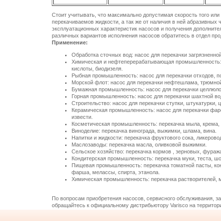
Стоит учитывать, что максимально допустимая скорость того или 
перекачиваемов жидкости, а так же от наличия в ней абразивных 
эксплуатационных характеристик насосов и получения дополнит
различных вариантов исполнения насосов обратитесь в отдел про
Применение:
Обработка сточных вод: насос для перекачки загрязненно
Химическая и нефтеперерабатывающая промышленность: н
кислоты, биодизеля.
Рыбная промышленность: насос для перекачки отходов, п
Морской флот: насос для перекачки нефтешлама, трюмной
Бумажная промышленность: насос для перекачки целлюлозы
Горная промышленность: насос для перекачки шахтной во
Строительство: насос для перекачки ступки, штукатурки, 
Керамическая промышленность: насос для перекачки фарфо
извести.
Косметическая промышленность: перекачка мыла, крема, 
Виноделие: перекачка винограда, выжимки, шлама, вина.
Напитки и жидкости: перекачка фруктового сока, ликерово
Маслозаводы: перекачка масла, оливковой выжимки.
Сельское хозяйство: перекачка кормов , зерновых, фураж
Кондитерская промышленность: перекачка муки, теста, шо
Пищевая промышленность: перекачка томатной пасты, кон
фарша, мелассы, спирта, этанола.
Химическая промышленность: перекачка растворителей, ма
По вопросам приобретения насосов, сервисного обслуживания, за
обращайтесь к официальному дистрибьютору Varisco на террито