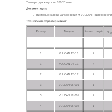
о
Температура жидкости: 180
С макс.
Документация:
Винтовые насосы Varisco серии M VULCAN Подробное опи
Технические характеристики
:
Размер
Модель
Кол-во стадий
Под
1
VULCAN 12-0.1
2
1
VULCAN 24-0.1
4
2
VULCAN 12-0.2
2
3
VULCAN 06-001
1
3
VULCAN 12-001
2
4
VULCAN 06-002
1