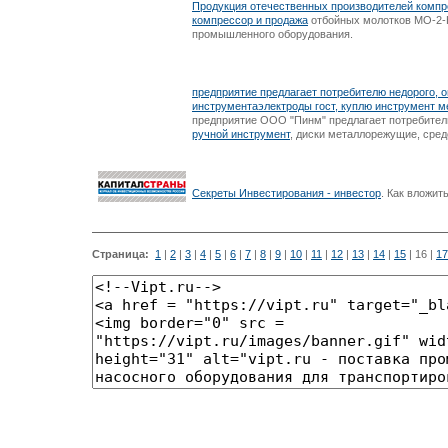
Продукция отечественных производителей
компр
компрессор и продажа
отбойных молотков МО-2-К
промышленного оборудования.
предприятие предлагает потребителю недорого, 
инструмента
электроды гост, куплю инструмент 
предприятие ООО "Пинм" предлагает потребителю
ручной инструмент
, диски металлорежущие, сред
Секреты Инвестирования -
инвестор
. Как вложит
Страница:
1
|
2
|
3
|
4
|
5
|
6
|
7
|
8
|
9
|
10
|
11
|
12
|
13
|
14
|
15
|
16
|
17