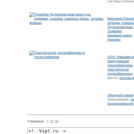
системы отоплен
Компания ПромАр
затворы, клапан
Трубопроводная,
Задвижки
Шаровые краны,
Клапаны
ООО «Машимпэкс
оборудования
:
теплообменники
пластинчатые
теплообменники
расчет,
монтаж и
обратный клапан
оборудование,
к
водонагреватели
Страница:
1
|
2
|
3
|