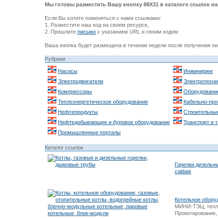
Мы готовы разместить Вашу кнопку 88Х31 в каталоге ссылок на 
Если Вы хотите поменяться с нами ссылками:
1. Разместите наш код на своем ресурсе,
2. Пришлите
письмо
с указанием URL и своим кодом.
Ваша кнопка будет размещена в течение недели после получения пи
Рубрики
Насосы
Инжиниринг
Электродвигатели
Электротехни
Компрессоры
Оборудовани
Теплоэнергетическое оборудование
Кабельно-про
Нефтепродукты
Строительные
Нефтедобывающее и буровое оборудование
Транспорт и 
Промышленные порталы
Каталог ссылок
Горелки дизельны
caldaie
Котельное обору
МИНИ-ТЭЦ, тепло
Проектирование