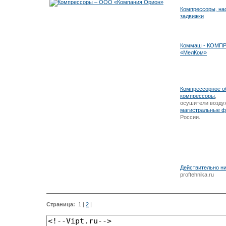
Компрессоры, нас
задвижки
Коммаш - КОМ
«МелКом»
Компрессорное о
компрессоры
,
осушители возду
магистральные ф
России.
Действительно н
proftehnika.ru
Страница:
1
|
2
|