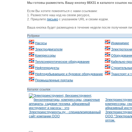
Мы готовы разместить Вашу кнопку 88Х31 в каталоге ссылок на 
Если Вы хотите поменяться с нами ссылками:
1. Разместите наш код на своем ресурсе,
2. Пришлите
письмо
с указанием URL и своим кодом.
Ваша кнопка будет размещена в течение недели после получения пи
Рубрики
Насосы
Инжиниринг
Электродвигатели
Электротехни
Компрессоры
Оборудовани
Теплоэнергетическое оборудование
Кабельно-про
Нефтепродукты
Строительные
Нефтедобывающее и буровое оборудование
Транспорт и 
Промышленные порталы
Каталог ссылок
Электроинструмен
компрессоры, сва
абразивный инстр
Электроинструме
ООО "Электроаль
оптом.