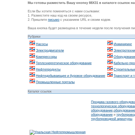
Мы готовы разместить Вашу кнопку 88Х31 в каталоге ссылок на 
Если Вы хотите поменяться с нами ссылками:
1. Разместите наш код на своем ресурсе,
2. Пришлите
письмо
с указанием URL и своим кодом.
Ваша кнопка будет размещена в течение недели после получения пи
Рубрики
Насосы
Инжиниринг
Электродвигатели
Электротехни
Компрессоры
Оборудовани
Теплоэнергетическое оборудование
Кабельно-про
Нефтепродукты
Строительные
Нефтедобывающее и буровое оборудование
Транспорт и 
Промышленные порталы
Каталог ссылок
Продажа газового оборудов
технологическое оборудова
оборудование
,
оборудовани
оборудование
и
трубопрово
трубопроводной арматуры
.