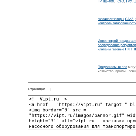
ГРПШ-400
,
ГСГО
,
ГРУ
,
Ш
газоанализаторы
САКЗ
,
контроль загазованност
Инвестстрой предлагае
оборудование
:
регулятор
клапаны газовые
ПКН П
Предлагаемые
cnc
могут
хозяйства, промышленн
Страница:
1
|