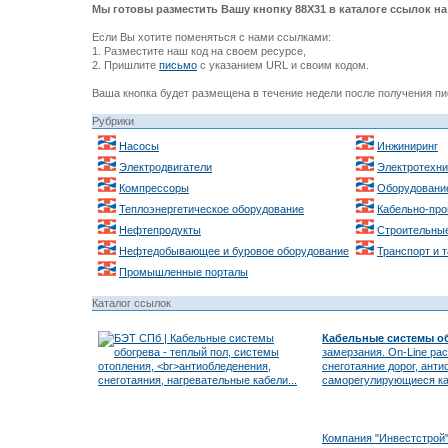
Мы готовы разместить Вашу кнопку 88Х31 в каталоге ссылок на 
Если Вы хотите поменяться с нами ссылками:
1. Разместите наш код на своем ресурсе,
2. Пришлите
письмо
с указанием URL и своим кодом.
Ваша кнопка будет размещена в течение недели после получения пи
Рубрики
Насосы
Инжиниринг
Электродвигатели
Электротехни
Компрессоры
Оборудовани
Теплоэнергетическое оборудование
Кабельно-про
Нефтепродукты
Строительные
Нефтедобывающее и буровое оборудование
Транспорт и 
Промышленные порталы
Каталог ссылок
Кабельные системы о
замерзания. On-Line рас
снеготаяние дорог, ант
саморегулирующиеся каб
Компания "Инвестстрой